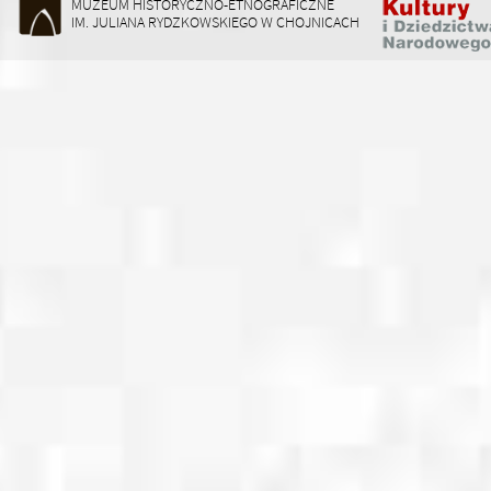
MUZEUM HISTORYCZNO-ETNOGRAFICZNE
IM. JULIANA RYDZKOWSKIEGO W CHOJNICACH