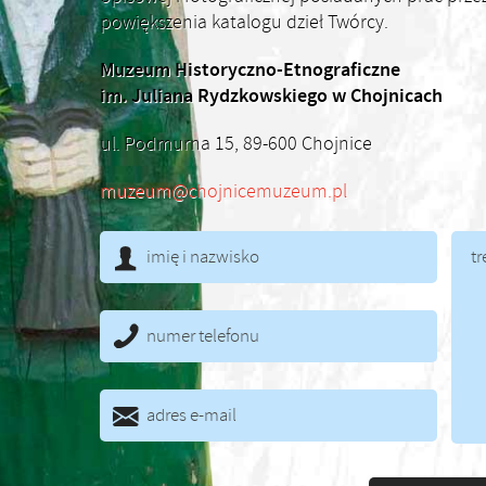
powiększenia katalogu dzieł Twórcy.
Muzeum Historyczno-Etnograficzne
im. Juliana Rydzkowskiego w Chojnicach
ul. Podmurna 15, 89-600 Chojnice
muzeum@chojnicemuzeum.pl