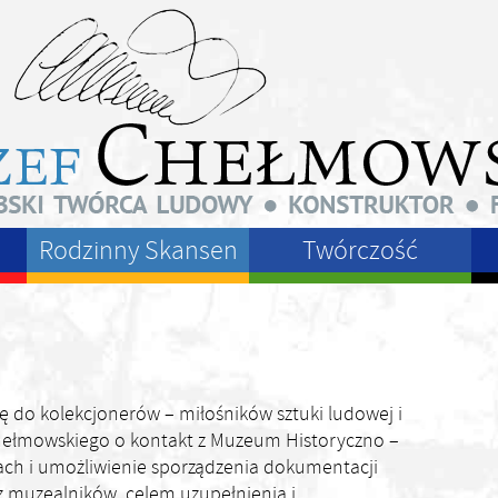
Rodzinny Skansen
Twórczość
ę do kolekcjonerów – miłośników sztuki ludowej i
 Chełmowskiego o kontakt z Muzeum Historyczno –
ach i umożliwienie sporządzenia dokumentacji
ez muzealników, celem uzupełnienia i