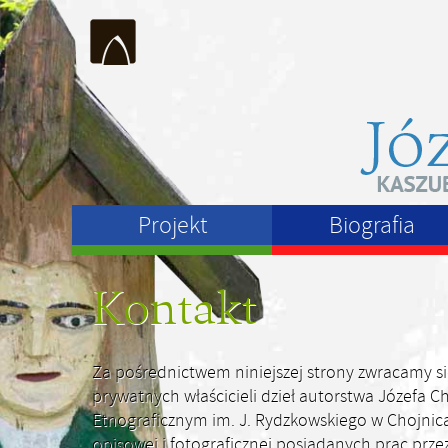
Projekt
Biografia
Kontakt
Za pośrednictwem niniejszej strony zwracamy si
prywatnych właścicieli dzieł autorstwa Józefa
Etnograficznym im. J. Rydzkowskiego w Chojnic
opisowej i fotograficznej posiadanych prac prz